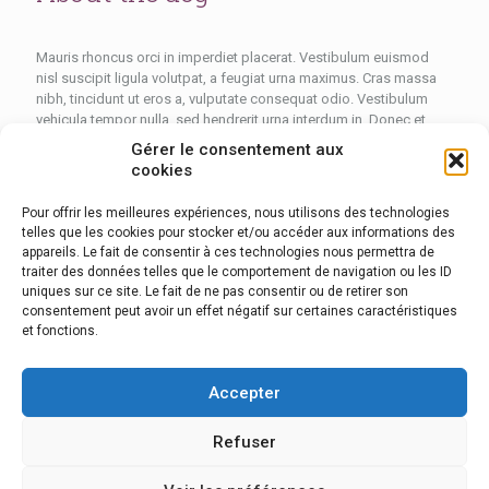
Mauris rhoncus orci in imperdiet placerat. Vestibulum euismod
nisl suscipit ligula volutpat, a feugiat urna maximus. Cras massa
nibh, tincidunt ut eros a, vulputate consequat odio. Vestibulum
vehicula tempor nulla, sed hendrerit urna interdum in. Donec et
nibh maximus, congue est eu, mattis nunc.
Gérer le consentement aux
cookies
Adopt now
Pour offrir les meilleures expériences, nous utilisons des technologies
telles que les cookies pour stocker et/ou accéder aux informations des
appareils. Le fait de consentir à ces technologies nous permettra de
Sed ultrices nisl velit, eu ornare est ullamcorper a. Nunc quis nibh
traiter des données telles que le comportement de navigation ou les ID
magna. Proin risus erat, fringilla vel purus sit amet, mattis porta
uniques sur ce site. Le fait de ne pas consentir ou de retirer son
enim. Duis fermentum.
consentement peut avoir un effet négatif sur certaines caractéristiques
et fonctions.
Accepter
Refuser